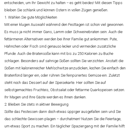
entscheiden, um Ihr Gewicht zu halten – es geht beides! Mit diesen Tipps
bleiben Sie schlank und können Ostern in vollen Zügen genießen.
1. Wählen Sie gute Möglichkeiten
Mit einer klugen Auswahl während den Festtagen ist schon viel gewonnen.
Es muss ja nicht immer Gans, Lamm oder Schweinebraten sein. Auch die
fettärmeren Alternativen werden bei Ihrer Familie gut ankommen: Pute,
Hähnchen oder Fisch sind genauso lecker und vermeiden zusätzliche
Pfunde. Auch die Bratensoße kann mit bis zu 250 Kalorien zu Buche
schlagen. Besonders auf sahnige Soßen sollten Sie verzichten. Anstatt die
Soßen mit kalorienreicher Mehlschwitze anzudicken, kochen Sie einfach den
Bratenfond länger ein, oder rühren Sie feinpüriertes Gemüse ein. Zuletzt
steht noch das Dessert auf der Speisekarte. Hier sollten Sie auf
selbstgemachtes Fruchteis, Obstsalat oder fettarme Quarkspeisen setzen.
Ihr Magen und Ihre Gäste werden es Ihnen danken.
2. Bleiben Sie stets in aktiver Bewegung
Sollte das Festessen dann doch etwas üppiger ausgefallen sein und Sie
das schlechte Gewissen plagen – durchatmen! Nutzen Sie die Feiertage,
um etwas Sport zu machen. Ein täglicher Spaziergang mit der Familie hilft