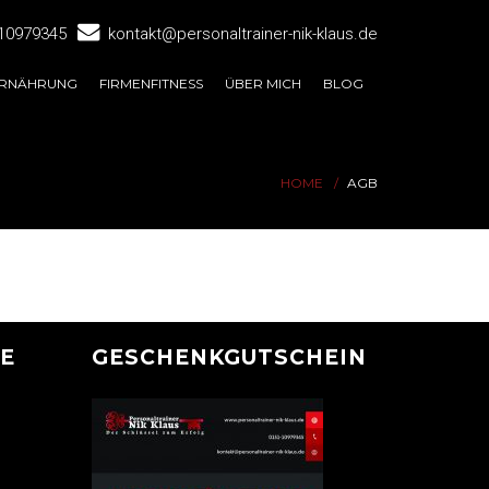
10979345
kontakt@personaltrainer-nik-klaus.de
RNÄHRUNG
FIRMENFITNESS
ÜBER MICH
BLOG
HOME
AGB
GE
GESCHENKGUTSCHEIN
?