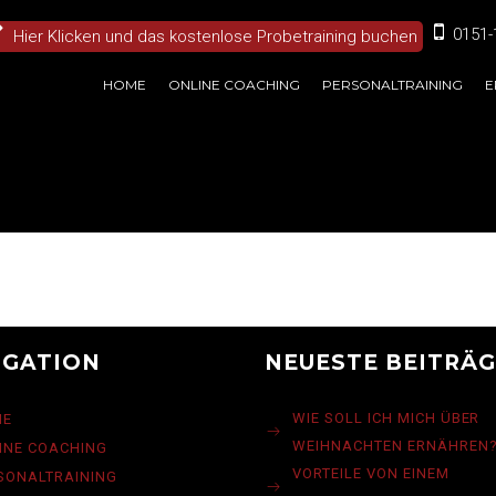
0151-
Hier Klicken und das kostenlose Probetraining buchen
HOME
ONLINE COACHING
PERSONALTRAINING
E
IGATION
NEUESTE BEITRÄ
WIE SOLL ICH MICH ÜBER
ME
WEIHNACHTEN ERNÄHREN
INE COACHING
VORTEILE VON EINEM
SONALTRAINING