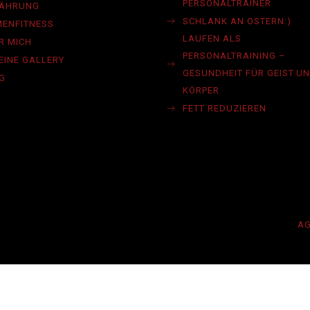
PERSONALTRAINER
NÄHRUNG
SCHLANK AN OSTERN:)
MENFITNESS
LAUFEN ALS
R MICH
PERSONALTRAINING –
EINE GALLERY
GESUNDHEIT FÜR GEIST U
G
KÖRPER
FETT REDUZIEREN
A