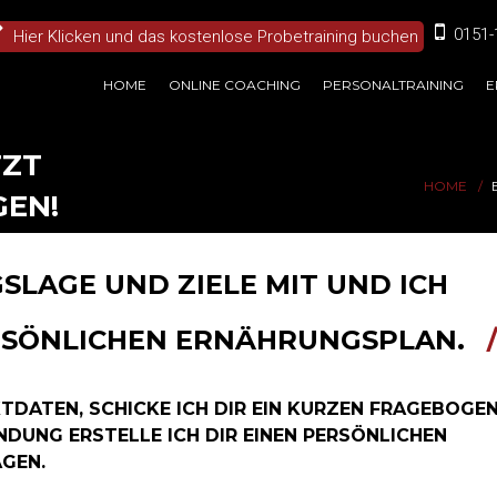
0151-
Hier Klicken und das kostenlose Probetraining buchen
HOME
ONLINE COACHING
PERSONALTRAINING
E
TZT
HOME
GEN!
SLAGE UND ZIELE MIT UND ICH
ERSÖNLICHEN ERNÄHRUNGSPLAN.
TDATEN, SCHICKE ICH DIR EIN KURZEN FRAGEBOGE
DUNG ERSTELLE ICH DIR EINEN PERSÖNLICHEN
GEN.