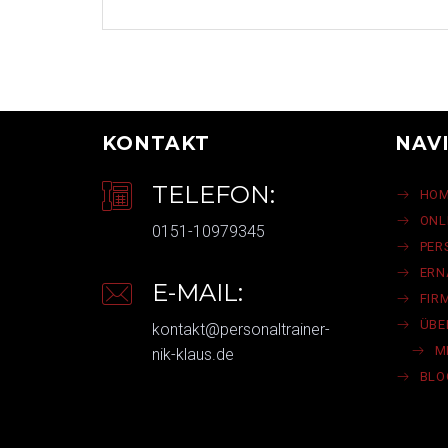
KONTAKT
NAV
TELEFON:
HO
ONL
0151-10979345
PER
ER
E-MAIL:
FIR
ÜBE
kontakt@personaltrainer-
M
nik-klaus.de
BLO