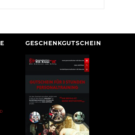
GE
GESCHENKGUTSCHEIN
?
ND