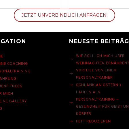
IGATION
NEUESTE BEITRÄ
WIE SOLL ICH MICH ÜBER
ME
WEIHNACHTEN ERNÄHREN
INE COACHING
VORTEILE VON EINEM
SONALTRAINING
PERSONALTRAINER
NÄHRUNG
SCHLANK AN OSTERN:)
MENFITNESS
LAUFEN ALS
R MICH
PERSONALTRAINING –
EINE GALLERY
GESUNDHEIT FÜR GEIST U
G
KÖRPER
FETT REDUZIEREN