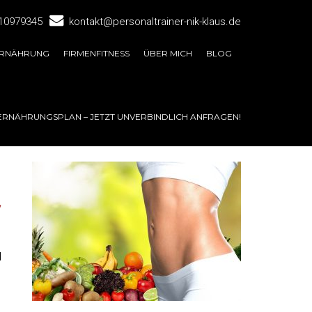
10979345
kontakt@personaltrainer-nik-klaus.de
RNÄHRUNG
FIRMENFITNESS
ÜBER MICH
BLOG
ERNÄHRUNGSPLAN – JETZT UNVERBINDLICH ANFRAGEN!
N